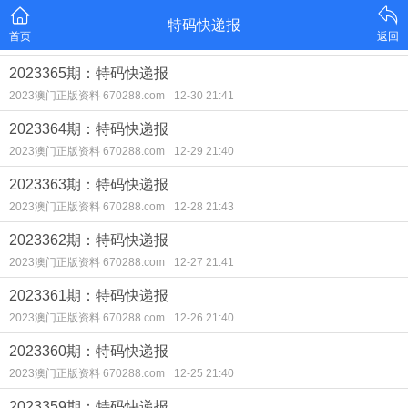
特码快递报
首页
返回
2023365期：特码快递报
2023澳门正版资料 670288.com
12-30 21:41
2023364期：特码快递报
2023澳门正版资料 670288.com
12-29 21:40
2023363期：特码快递报
2023澳门正版资料 670288.com
12-28 21:43
2023362期：特码快递报
2023澳门正版资料 670288.com
12-27 21:41
2023361期：特码快递报
2023澳门正版资料 670288.com
12-26 21:40
2023360期：特码快递报
2023澳门正版资料 670288.com
12-25 21:40
2023359期：特码快递报