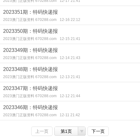
2023澳门正版资料 670288.com
12-17 21:41
2023351期：特码快递报
2023澳门正版资料 670288.com
12-16 22:12
2023350期：特码快递报
2023澳门正版资料 670288.com
12-15 21:41
2023349期：特码快递报
2023澳门正版资料 670288.com
12-14 21:43
2023348期：特码快递报
2023澳门正版资料 670288.com
12-13 21:41
2023347期：特码快递报
2023澳门正版资料 670288.com
12-12 21:44
2023346期：特码快递报
2023澳门正版资料 670288.com
12-11 21:42
上一页
第1页
下一页